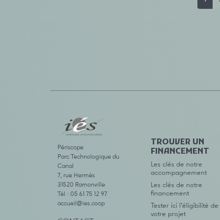
TROUVER UN
Périscope
FINANCEMENT
Parc Technologique du
Les clés de notre
Canal
accompagnement
7, rue Hermès
31520 Ramonville
Les clés de notre
financement
Tél : 05 61 75 12 97
accueil@ies.coop
Tester ici l’éligibilité de
votre projet