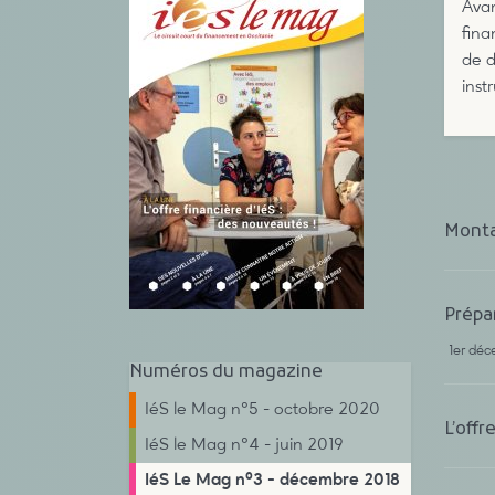
Ava
fina
de d
inst
Monta
Prépa
1er dé
Numéros du magazine
IéS le Mag n°5 - octobre 2020
L’offr
IéS le Mag n°4 - juin 2019
IéS Le Mag n°3 - décembre 2018