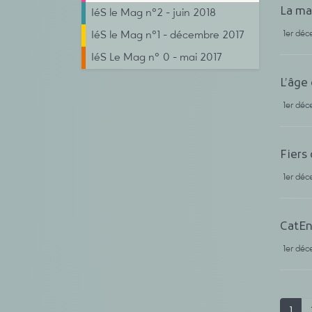
La ma
IéS le Mag n°2 - juin 2018
1er dé
IéS le Mag n°1 - décembre 2017
IéS Le Mag n° 0 - mai 2017
L’âge 
1er dé
Fiers 
1er dé
CatE
1er dé
1