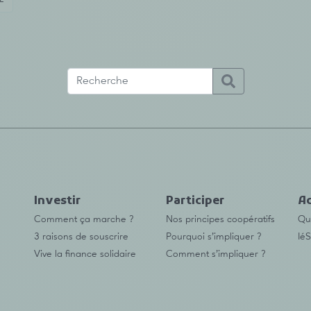
Investir
Participer
Ac
Comment ça marche ?
Nos principes coopératifs
Qu’
3 raisons de souscrire
Pourquoi s’impliquer ?
IéS
Vive la finance solidaire
Comment s’impliquer ?