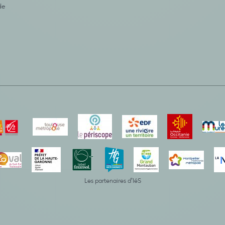
de
Les partenaires d’IéS