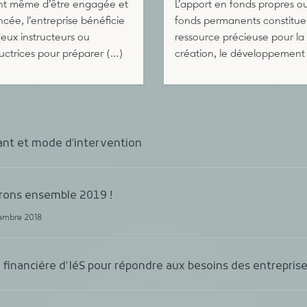
nt même d’être engagée et
L’apport en fonds propres o
ncée, l’entreprise bénéficie
fonds permanents constitu
eux instructeurs ou
ressource précieuse pour la
ructrices pour préparer (…)
création, le développement
nt et mode d’intervention
rons ensemble 2019 !
cembre 2018
e financière d’IéS pour répondre aux besoins des entreprise