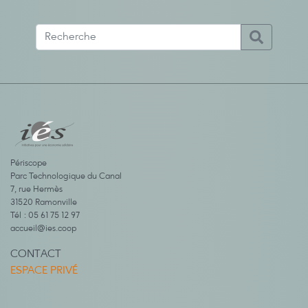
Périscope
Parc Technologique du Canal
7, rue Hermès
31520 Ramonville
Tél : 05 61 75 12 97
accueil@ies.coop
CONTACT
ESPACE PRIVÉ