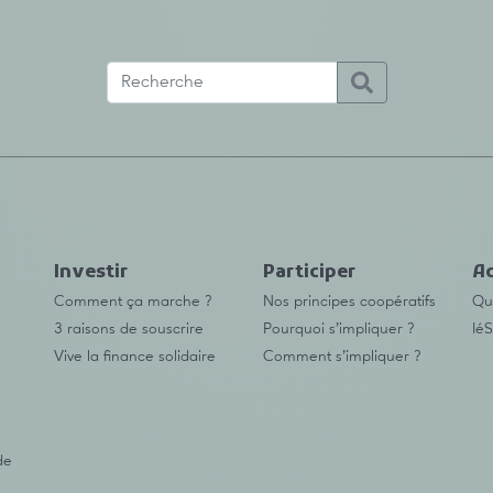
Investir
Participer
Ac
Comment ça marche ?
Nos principes coopératifs
Qu’
3 raisons de souscrire
Pourquoi s’impliquer ?
IéS
Vive la finance solidaire
Comment s’impliquer ?
de