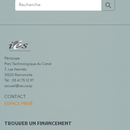
Périscope
Parc Technologique du Canal
7, rue Hermès
31520 Ramonville
Tél : 05 61 75 12 97
accueil@ies.coop
CONTACT
ESPACE PRIVÉ
TROUVER UN FINANCEMENT