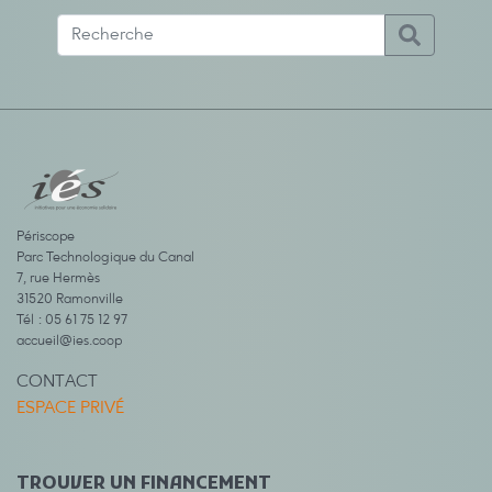
Périscope
Parc Technologique du Canal
7, rue Hermès
31520 Ramonville
Tél : 05 61 75 12 97
accueil@ies.coop
CONTACT
ESPACE PRIVÉ
TROUVER UN FINANCEMENT