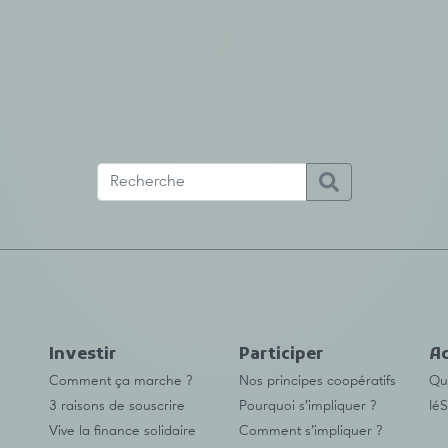
Investir
Participer
Ac
Comment ça marche ?
Nos principes coopératifs
Qu’
3 raisons de souscrire
Pourquoi s’impliquer ?
IéS
Vive la finance solidaire
Comment s’impliquer ?