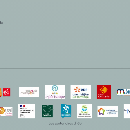
de
Les partenaires d’IéS