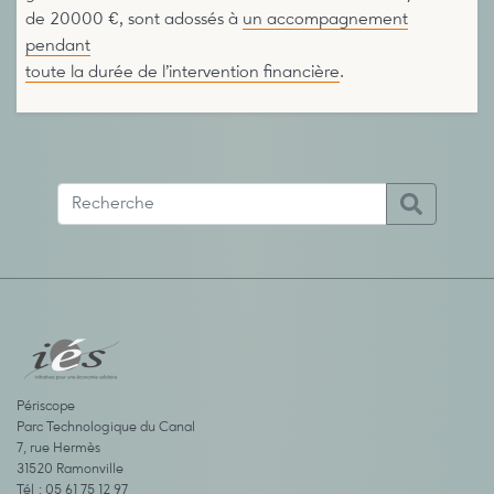
de 20000 €, sont adossés à
un accompagnement
pendant
toute la durée de l’intervention financière
.
Périscope
Parc Technologique du Canal
7, rue Hermès
31520 Ramonville
Tél : 05 61 75 12 97