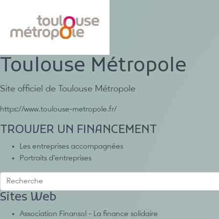
Toulouse Métropole
Site officiel de Toulouse Métropole
https://www.toulouse-metropole.fr/
TROUVER UN FINANCEMENT
Les entreprises accompagnées
Portraits d’entreprises
Sites Web
Association Finansol - La finance solidaire