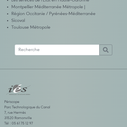
Les services de l’État en Haute-Garonne
Montpellier Méditerranée Métropole |
Région Occitanie / Pyrénées-Méditerranée
Sicoval
Toulouse Métropole
Périscope
Parc Technologique du Canal
7, rue Hermès
31520 Ramonville
Tél : 05 61 75 12 97