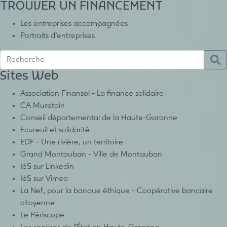
TROUVER UN FINANCEMENT
Les entreprises accompagnées
Portraits d’entreprises
Sites Web
Association Finansol - La finance solidaire
CA Muretain
Conseil départemental de la Haute-Garonne
Ecureuil et solidarité
EDF - Une rivière, un territoire
Grand Montauban - Ville de Montauban
IéS sur Linkedin
IéS sur Vimeo
La Nef, pour la banque éthique - Coopérative bancaire
citoyenne
Le Périscope