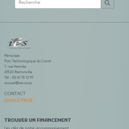
Périscope
Parc Technologique du Canal
7, rue Hermès
31520 Ramonville
Tél : 05 61 75 12 97
accueil@ies.coop
CONTACT
ESPACE PRIVÉ
TROUVER UN FINANCEMENT
Les clés de notre accompagnement