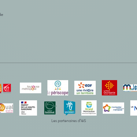
de
Les partenaires d’IéS