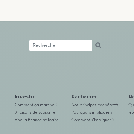
Investir
Participer
Ac
Comment ça marche ?
Nos principes coopératifs
Qu’
3 raisons de souscrire
Pourquoi s’impliquer ?
IéS
Vive la finance solidaire
Comment s’impliquer ?