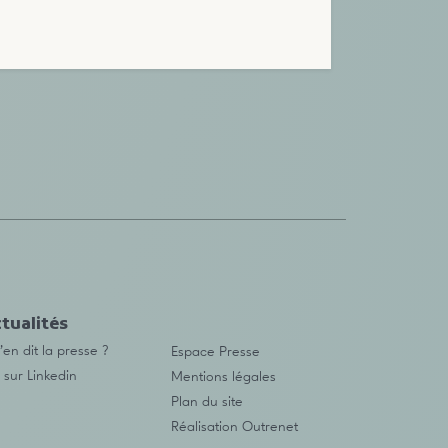
tualités
en dit la presse ?
Espace Presse
 sur Linkedin
Mentions légales
Plan du site
Réalisation
Outrenet