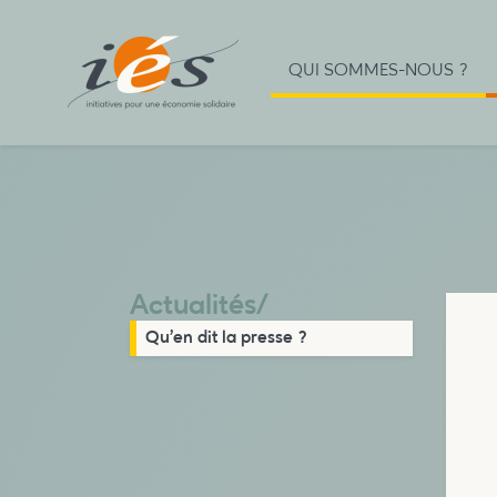
QUI SOMMES-NOUS ?
Actualités
/
Qu’en dit la presse ?