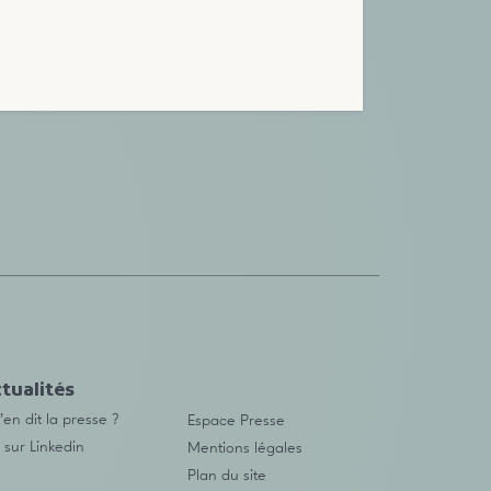
tualités
en dit la presse ?
Espace Presse
 sur Linkedin
Mentions légales
Plan du site