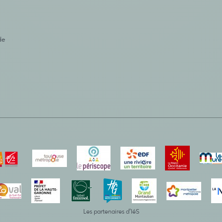
de
Les partenaires d’IéS