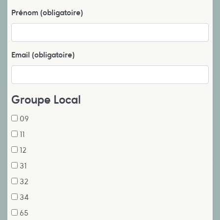
Prénom
(obligatoire)
Email
(obligatoire)
Groupe Local
09
11
12
31
32
34
65