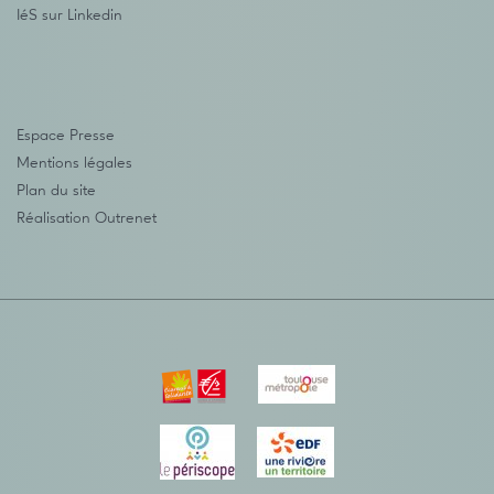
IéS sur Linkedin
Espace Presse
Mentions légales
Plan du site
Réalisation
Outrenet