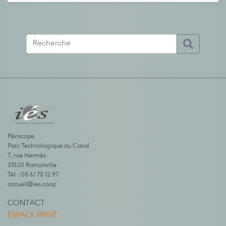
Périscope
Parc Technologique du Canal
7, rue Hermès
31520 Ramonville
Tél : 05 61 75 12 97
accueil@ies.coop
CONTACT
ESPACE PRIVÉ