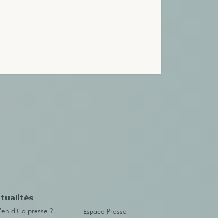
tualités
en dit la presse ?
Espace Presse