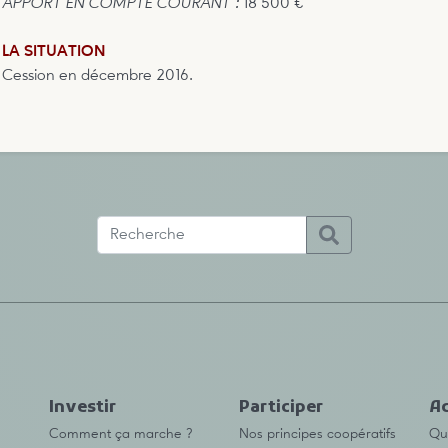
APPORT EN COMPTE COURANT :
18 500 €
LA SITUATION
Cession en décembre 2016.
Investir
Participer
Ac
Comment ça marche ?
Nos principes coopératifs
Qu’