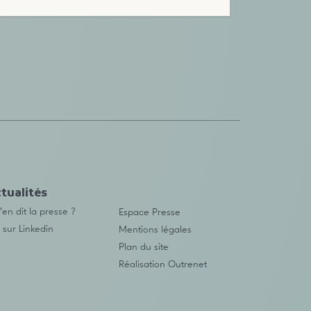
tualités
en dit la presse ?
Espace Presse
 sur Linkedin
Mentions légales
Plan du site
Réalisation
Outrenet