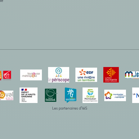
de
Les partenaires d’IéS