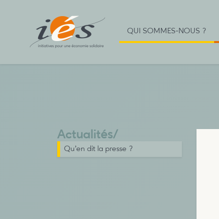
QUI SOMMES-NOUS ?
Actualités
/
Qu’en dit la presse ?