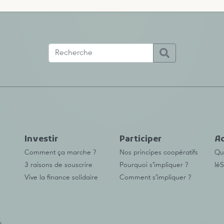
Investir
Participer
Ac
Comment ça marche ?
Nos principes coopératifs
Qu’
3 raisons de souscrire
Pourquoi s’impliquer ?
IéS
Vive la finance solidaire
Comment s’impliquer ?