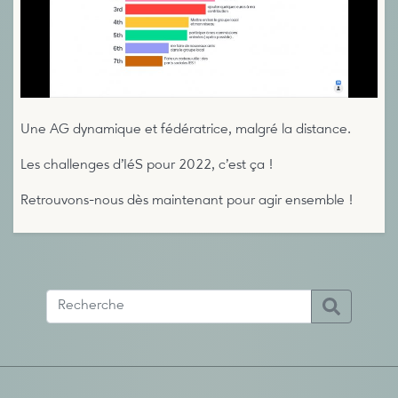
Une AG dynamique et fédératrice, malgré la distance.
Les challenges d’IéS pour 2022, c’est ça !
Retrouvons-nous dès maintenant pour agir ensemble !