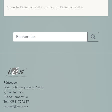
Publié le 15 février 2010
(mis à jour 15 février 2010)
Périscope
Parc Technologique du Canal
7, rue Hermès
31520 Ramonville
Tél : 05 61 75 12 97
accueil@ies.coop