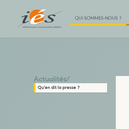
QUI SOMMES-NOUS ?
Actualités
/
Qu’en dit la presse ?