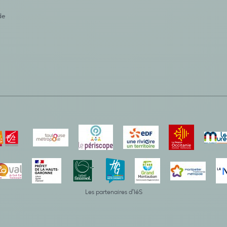
de
Les partenaires d’IéS