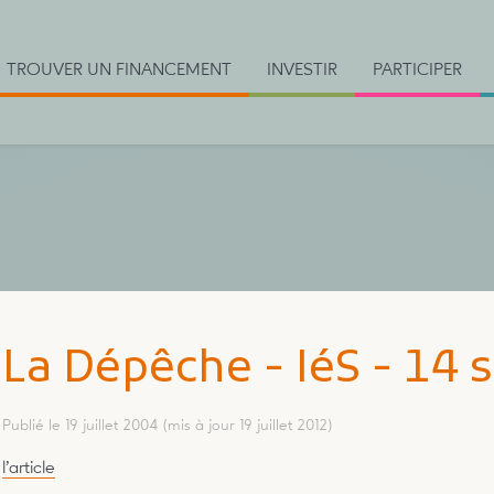
TROUVER UN FINANCEMENT
INVESTIR
PARTICIPER
La Dépêche - IéS - 14 
Publié le 19 juillet 2004
(mis à jour 19 juillet 2012)
l’article