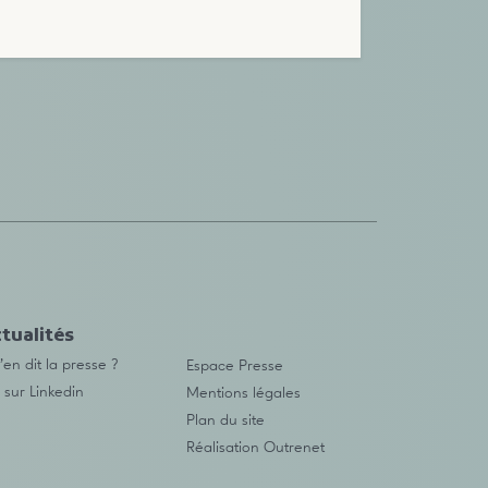
tualités
en dit la presse ?
Espace Presse
 sur Linkedin
Mentions légales
Plan du site
Réalisation
Outrenet