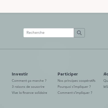
Investir
Participer
Ac
Comment ça marche ?
Nos principes coopératifs
Qu’
3 raisons de souscrire
Pourquoi s’impliquer ?
IéS
Vive la finance solidaire
Comment s’impliquer ?