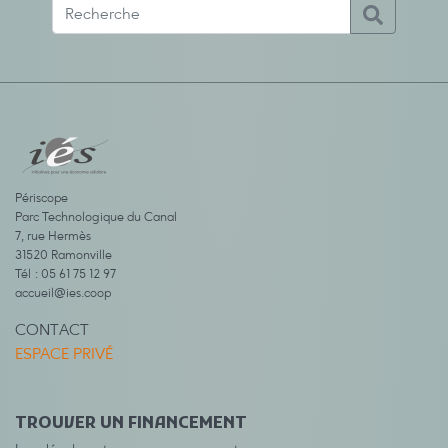
Périscope
Parc Technologique du Canal
7, rue Hermès
31520 Ramonville
Tél : 05 61 75 12 97
accueil@ies.coop
CONTACT
ESPACE PRIVÉ
TROUVER UN FINANCEMENT