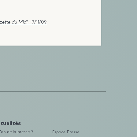
zette du Midi
- 9/11/09
tualités
en dit la presse ?
Espace Presse