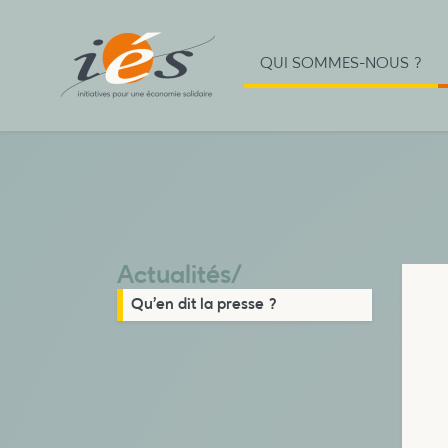
QUI SOMMES-NOUS ?
Actualités
/
Qu’en dit la presse ?