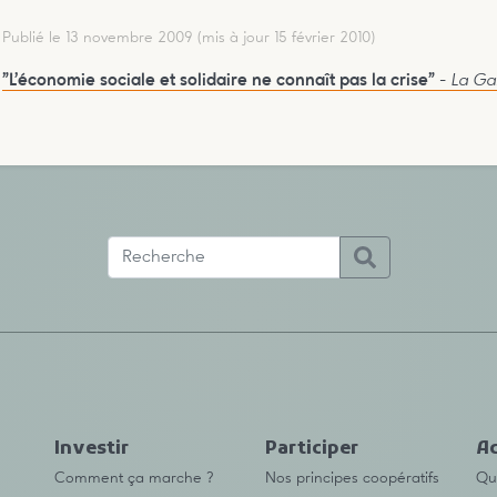
Publié le 13 novembre 2009
(mis à jour 15 février 2010)
"L’économie sociale et solidaire ne connaît pas la crise"
-
La Ga
Investir
Participer
Ac
Comment ça marche ?
Nos principes coopératifs
Qu’