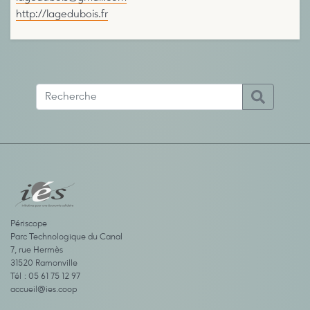
http://lagedubois.fr
Périscope
Parc Technologique du Canal
7, rue Hermès
31520 Ramonville
Tél : 05 61 75 12 97
accueil@ies.coop