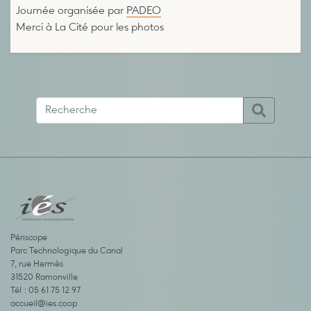
Journée organisée par
PADEO
Merci à La Cité pour les photos
Périscope
Parc Technologique du Canal
7, rue Hermès
31520 Ramonville
Tél : 05 61 75 12 97
accueil@ies.coop