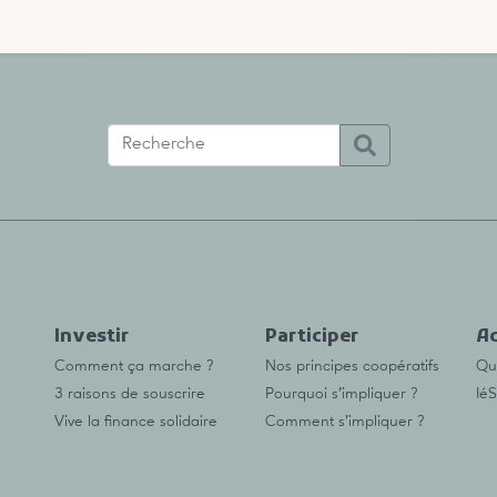
Investir
Participer
Ac
Comment ça marche ?
Nos principes coopératifs
Qu’
3 raisons de souscrire
Pourquoi s’impliquer ?
IéS
Vive la finance solidaire
Comment s’impliquer ?