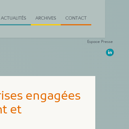
ACTUALITÉS
ARCHIVES
CONTACT
Espace Presse
prises engagées
t et