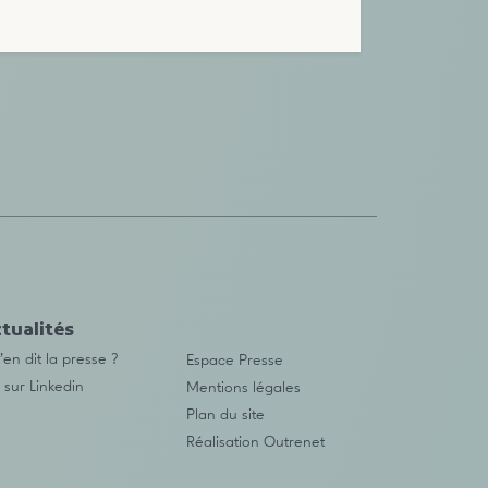
tualités
en dit la presse ?
Espace Presse
 sur Linkedin
Mentions légales
Plan du site
Réalisation
Outrenet