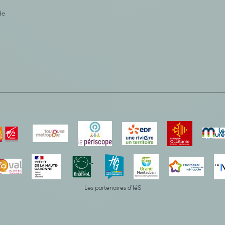
de
Les partenaires d’IéS