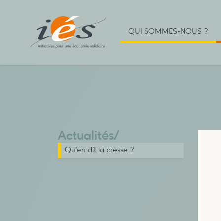
QUI SOMMES-NOUS ?
Actualités
/
Qu’en dit la presse ?