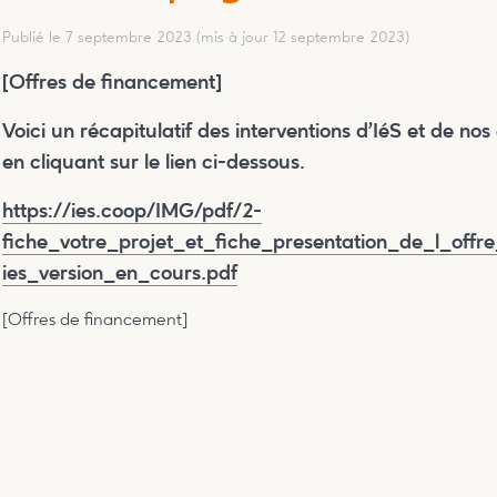
Publié le 7 septembre 2023
(mis à jour 12 septembre 2023)
[Offres de financement]
Voici un récapitulatif des interventions d’IéS et de no
en cliquant sur le lien ci-dessous.
https://ies.coop/IMG/pdf/2-
fiche_votre_projet_et_fiche_presentation_de_l_off
ies_version_en_cours.pdf
[Offres de financement]