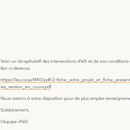
Voici un récapitulatif des interventions d’IéS et de nos condition
lien ci-dessous.
https://ies.coop/IMG/pdf/2-fiche_votre_projet_et_fiche_prese
ies_version_en_cours.pdf
Nous restons à votre disposition pour de plus amples renseignem
Solidairement,
L’équipe d’IéS