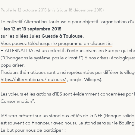
Publié le 12 octobre 2015
(mis à jour 18 décembre 2015)
Le collectif Alternatiba Toulouse a pour objectif l’organisation d
- les 12 et 13 septembre 2015
sur les allées Jules Guesde à Toulouse.
Vous pouvez télécharger le programme en cliquant ici
–
ALTERNATIBA est un collectif d’acteurs divers en Europe qui ch
("Changeons le système pas le climat !") à nos crises (écologiques
populariser.
Plusieurs thématiques sont ainsi représentées par différents villa
https://alternatiba.eu/toulouse/
, onglet Villages).
Les valeurs et les actions d’IES sont évidemment concernées par 
Consommation".
IéS sera présent sur un stand aux côtés de la NEF (Banque solidai
est souvent co-financeur avec nous). Le stand sera sur le Boulingr
Le but pour nous de participer :