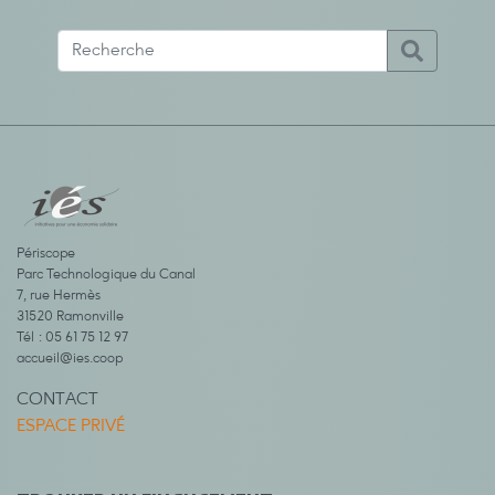
Périscope
Parc Technologique du Canal
7, rue Hermès
31520 Ramonville
Tél : 05 61 75 12 97
accueil@ies.coop
CONTACT
ESPACE PRIVÉ