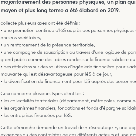
majoritairement des personnes physiques, un plan qui 
moyen et plus long terme a été élaboré en 2019.
collecte plusieurs axes ont été définis :
• une promotion continue d’IéS auprès des personnes physiques à 
anciens sociétaires,
• un renforcement de la présence territoriale,
• une campagne de souscription au travers d’une logique de par
grand public comme des tables rondes sur la finance solidaire ou
• des réflexions sur des solutions d’ingénierie financière pour s’
mouvante qui est désavantageuse pour IéS à ce jour,
• la diversification du financement pour IéS auprès des personne
Ceci concerne plusieurs types d’entités :
• les collectivités territoriales (département, métropoles, com
• les organismes financiers, fondations et fonds d’épargne solidai
• les entreprises financées par IéS.
Cette démarche demande un travail de « réseautage », une app
exigences ou des contraintes de ces différents acteurs et une op