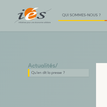
QUI SOMMES-NOUS ?
Actualités
/
Qu’en dit la presse ?