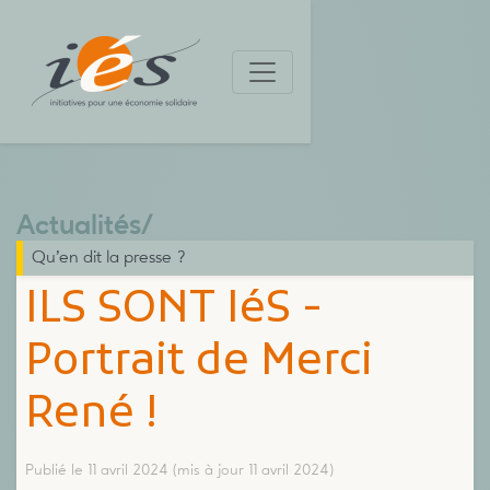
Actualités
/
Qu’en dit la presse ?
ILS SONT IéS -
Portrait de Merci
René !
Publié le 11 avril 2024
(mis à jour 11 avril 2024)