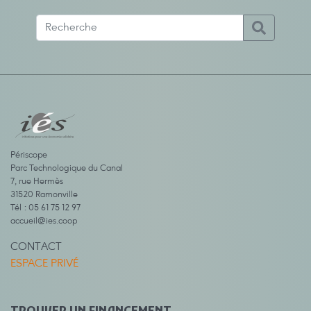
Périscope
Parc Technologique du Canal
7, rue Hermès
31520 Ramonville
Tél : 05 61 75 12 97
accueil@ies.coop
CONTACT
ESPACE PRIVÉ