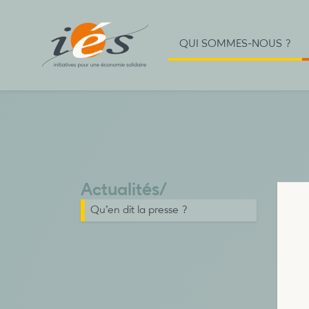
QUI SOMMES-NOUS ?
Actualités
/
Qu’en dit la presse ?