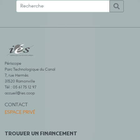
Périscope
Parc Technologique du Canal
7, rue Hermès
31520 Ramonville
Tél : 05 61 75 12 97
accueil@ies.coop
CONTACT
ESPACE PRIVÉ
TROUVER UN FINANCEMENT