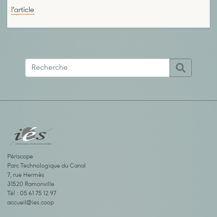
l’article
Périscope
Parc Technologique du Canal
7, rue Hermès
31520 Ramonville
Tél : 05 61 75 12 97
accueil@ies.coop