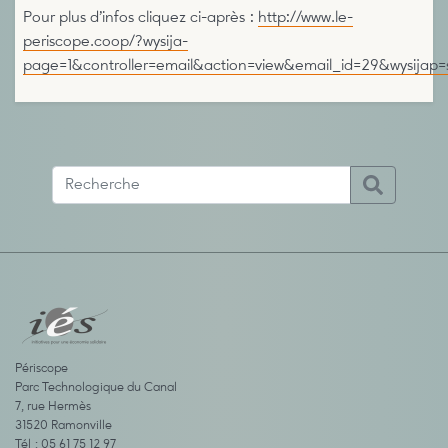
Pour plus d’infos cliquez ci-après :
http://www.le-
periscope.coop/?wysija-
page=1&controller=email&action=view&email_id=29&wysijap=
Périscope
Parc Technologique du Canal
7, rue Hermès
31520 Ramonville
Tél : 05 61 75 12 97