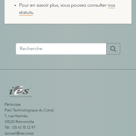
Pour en savoir plus, vous pouvez consulter
nos
statuts
.
Périscope
Parc Technologique du Canal
7, rue Hermès
31520 Ramonville
Tél : 05 61 75 12 97
accueil@ies.coop