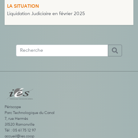
LA SITUATION
Liquidation Judiciaire en février 2025
Périscope
Parc Technologique du Canal
7, rue Hermès
31520 Ramonville
Tél : 05 61 75 12 97
accueil@ies.coop