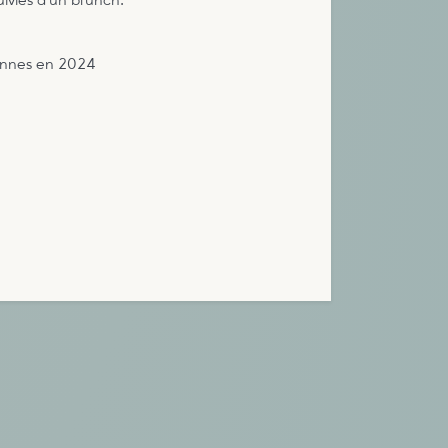
uivies d’un brunch.
sonnes en 2024