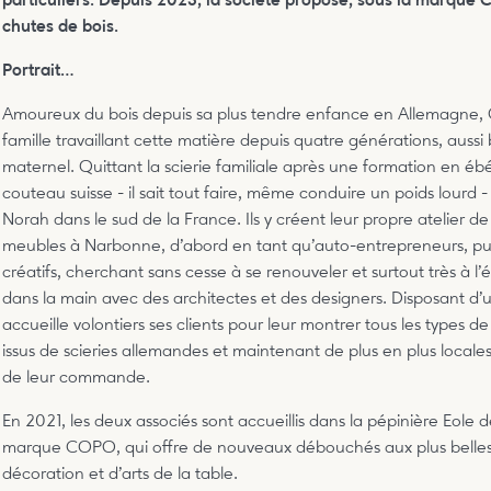
particuliers. Depuis 2023, la société propose, sous la marque 
chutes de bois.
Portrait…
Amoureux du bois depuis sa plus tendre enfance en Allemagne,
famille travaillant cette matière depuis quatre générations, auss
maternel. Quittant la scierie familiale après une formation en ébé
couteau suisse - il sait tout faire, même conduire un poids lourd -
Norah dans le sud de la France. Ils y créent leur propre atelier de
meubles à Narbonne, d’abord en tant qu’auto-entrepreneurs, pu
créatifs, cherchant sans cesse à se renouveler et surtout très à l’éc
dans la main avec des architectes et des designers. Disposant d
accueille volontiers ses clients pour leur montrer tous les types de bo
issus de scieries allemandes et maintenant de plus en plus local
de leur commande.
En 2021, les deux associés sont accueillis dans la pépinière Eole
marque COPO, qui offre de nouveaux débouchés aux plus belles 
décoration et d’arts de la table.