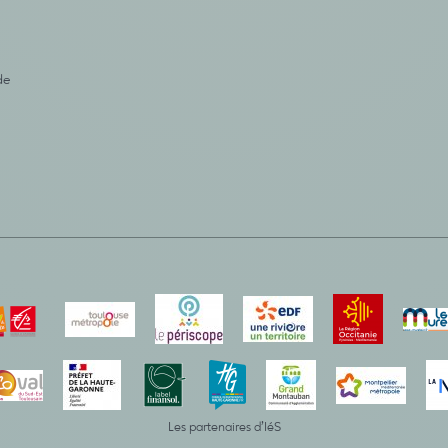
de
Les partenaires d’IéS