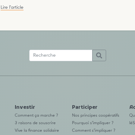
Lire l’article
Investir
Participer
Ac
Comment ça marche ?
Nos principes coopératifs
Qu’
3 raisons de souscrire
Pourquoi s’impliquer ?
IéS
Vive la finance solidaire
Comment s’impliquer ?