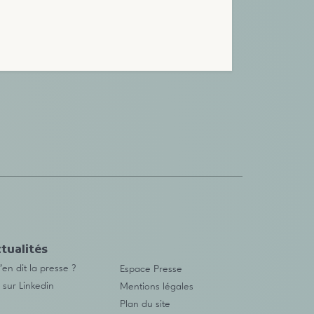
tualités
en dit la presse ?
Espace Presse
 sur Linkedin
Mentions légales
Plan du site