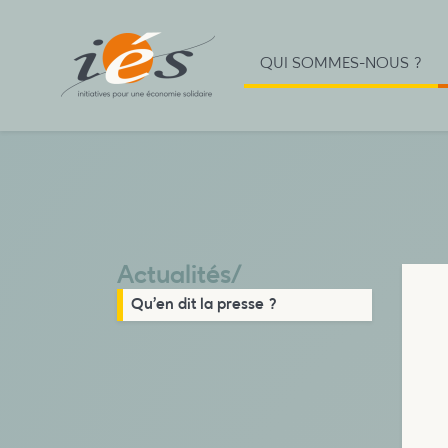
QUI SOMMES-NOUS ?
Actualités
/
Qu’en dit la presse ?