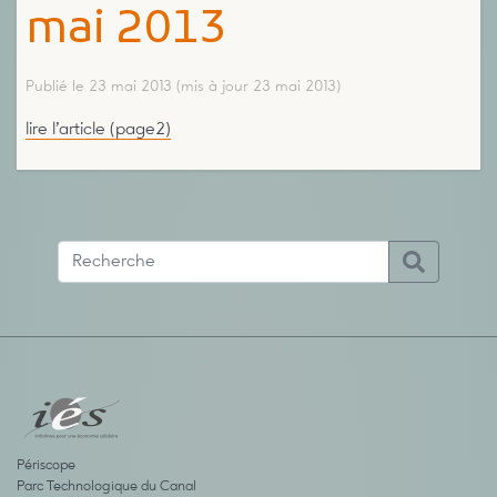
mai 2013
Publié le 23 mai 2013
(mis à jour 23 mai 2013)
lire l’article (page2)
Périscope
Parc Technologique du Canal